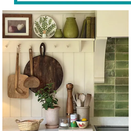
Nos sentamos un rato a cotillear en
una cocina despejada
con
detalles verde oliva. ¿Cómo se hacía la
mantequilla
en los pueblos?
Anita nos lo muestra. Bajamos al nivel del mar, tapamos fachadas
con
macramé
y hablamos de las delicadas
limpiezas forenses
.
Menú Plus