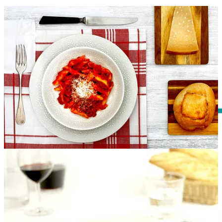
Desayuno de la semana:
bizcocho de claras
Lunes
Mediodía:
Macarrones con chorizo
|
Pechugas de pollo rellenas de
lacón
| Higos
Cena:
Ensalada de patata a lo pobre