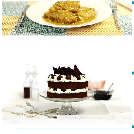
Martes
Mediodía:
Champiñones a la crema
| Bacalao fresco rebozado |
Sandía
Cena:
Butifarra al vino blanco
Miércoles
Mediodía:
Dahl de lentejas
|
Gallina en pepitoria
| Melocotones
Cena:
Puerros confitados con perejil