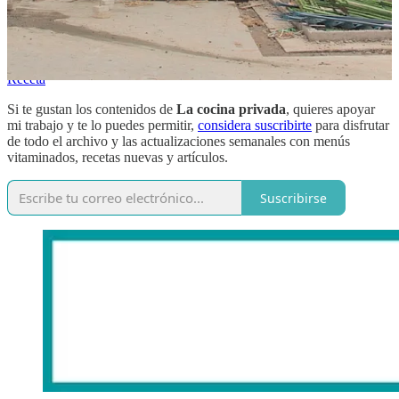
No todo es pilpil o vizcaína. El bacalao de esta semana está
riquísimo con esta salsa de pisto, prima hermana de la salsa de
tomate clásica pero con un punto mucho más verdulero.
Receta
Si te gustan los contenidos de
La cocina privada
, quieres apoyar
mi trabajo y te lo puedes permitir,
considera suscribirte
para disfrutar
de todo el archivo y las actualizaciones semanales con menús
vitaminados, recetas nuevas y artículos.
Suscribirse