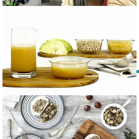
Desayuno de la semana:
Bizcocho de pistachos
Lunes
Mediodía: Brócoli hervido con pimentón, ajos fritos y su aceite |
Escalope empanado | Manzana
Cena:
Verduras asadas