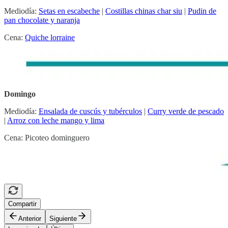
Mediodía:
Setas en escabeche
|
Costillas chinas char siu
|
Pudin de
pan chocolate y naranja
Cena:
Quiche lorraine
Domingo
Mediodía:
Ensalada de cuscús y tubérculos
|
Curry verde de pescado
|
Arroz con leche mango y lima
Cena: Picoteo dominguero
Compartir
Anterior
Siguiente