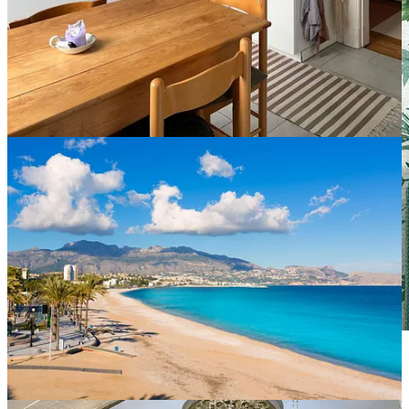
Esta semana cocinamos
apionabo asado
. Cuando me planteé
cocinar apionabo, pensé en algo elaborado, pero pronto me decidí