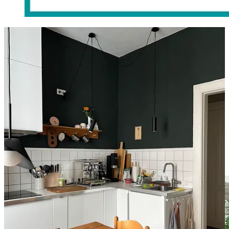
Entramos en
una cocina pequeña y sobria
en Hamburgo.
Seguimos
paseando por la playa
: hoy toca aire mediterráneo.
Conocemos
una galería de arte
diferente, leemos sobre la cosa de
los nombres compuestos
y no dejamos de sorprendernos con las
trashwives
que cocinan de aquella manera.
Menú Plus