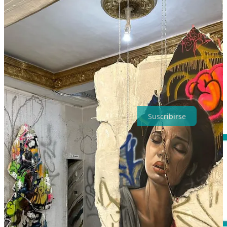
por asarlo. Quise utilizar alguna salsa o un queso azul, pero después
de varias pruebas eliminé estas opciones porque enmascaraban su
sabor. Es
una receta pura
y con pocos ingredientes para disfrutar
del sabor intenso de esta raíz deliciosa.
Receta
Si te gustan los contenidos de
La cocina privada
, quieres apoyar
mi trabajo y te lo puedes permitir,
considera suscribirte
para disfrutar
de todo el archivo y las actualizaciones semanales con menús
vitaminados, recetas nuevas y artículos.
Suscribirse