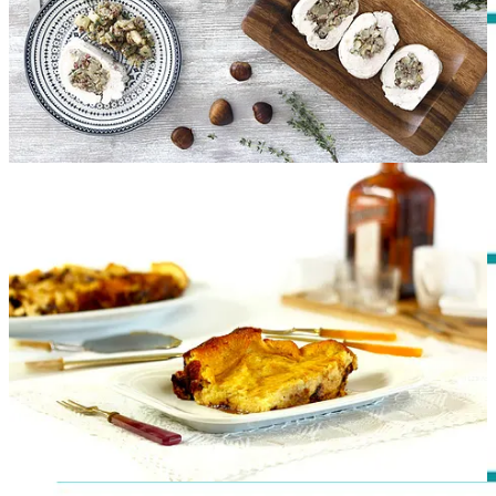
Martes
Mediodía:
Tatin de puerros
| Lubina al horno| Mandarinas
Cena:
Sopa de kimchi
Miércoles
Mediodía: Sopa de garbanzos y fideos con
caldo blanco
|
Solomillo
de cerdo asado
| Chirimoya
Cena: Acelgas hervidas con patatas