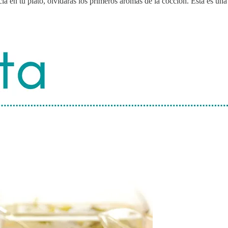
cia en tu plato, olvidarás los primeros aromas de la cocción. Esta es u