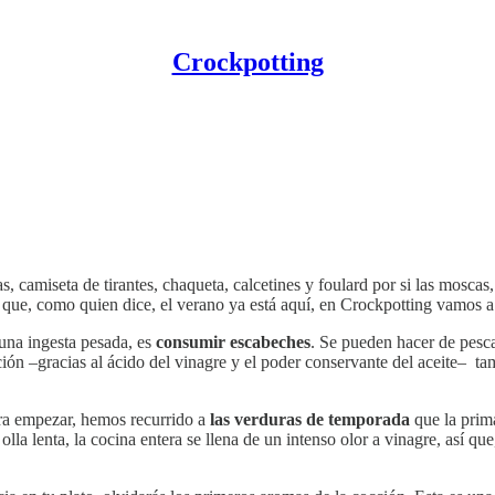
Crockpotting
, camiseta de tirantes, chaqueta, calcetines y foulard por si las moscas,
 que, como quien dice, el verano ya está aquí, en Crockpotting vamos a 
 una ingesta pesada, es
consumir escabeches
. Se pueden hacer de pesca
n –gracias al ácido del vinagre y el poder conservante del aceite– tamb
ra empezar, hemos recurrido a
las verduras de temporada
que la prima
lla lenta, la cocina entera se llena de un intenso olor a vinagre, así q