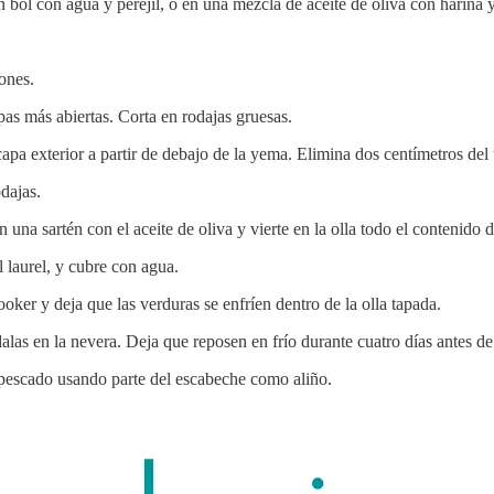
 bol con agua y perejil, o en una mezcla de aceite de oliva con harina y
tones.
pas más abiertas. Corta en rodajas gruesas.
pa exterior a partir de debajo de la yema. Elimina dos centímetros del t
odajas.
una sartén con el aceite de oliva y vierte en la olla todo el contenido de
l laurel, y cubre con agua.
er y deja que las verduras se enfríen dentro de la olla tapada.
alas en la nevera. Deja que reposen en frío durante cuatro días antes d
pescado usando parte del escabeche como aliño.