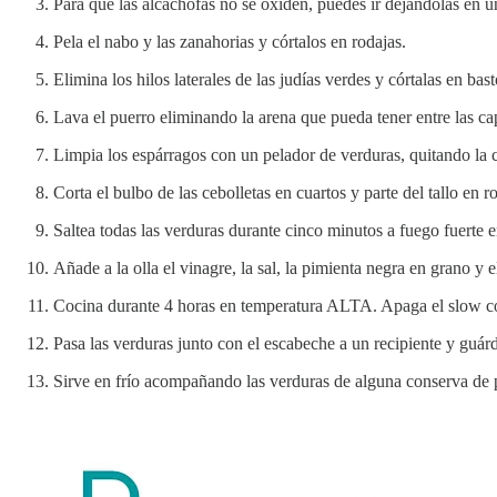
Para que las alcachofas no se oxiden, puedes ir dejándolas en un
Pela el nabo y las zanahorias y córtalos en rodajas.
Elimina los hilos laterales de las judías verdes y córtalas en bas
Lava el puerro eliminando la arena que pueda tener entre las ca
Limpia los espárragos con un pelador de verduras, quitando la ca
Corta el bulbo de las cebolletas en cuartos y parte del tallo en r
Saltea todas las verduras durante cinco minutos a fuego fuerte en 
Añade a la olla el vinagre, la sal, la pimienta negra en grano y e
Cocina durante 4 horas en temperatura ALTA. Apaga el slow cook
Pasa las verduras junto con el escabeche a un recipiente y guárd
Sirve en frío acompañando las verduras de alguna conserva de 