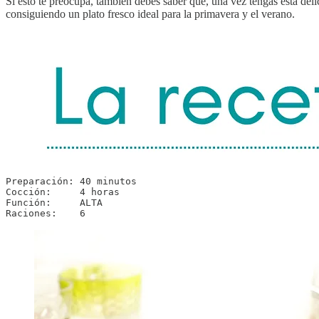
Si esto te preocupa, también debes saber que, una vez tengas esta deli
consiguiendo un plato fresco ideal para la primavera y el verano.
Preparación: 40 minutos

Cocción:     4 horas

Función:     ALTA

Raciones:    6