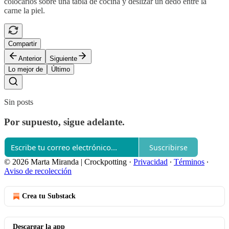
colocarlos sobre una tabla de cocina y deslizar un dedo entre la
carne la piel.
Compartir
Anterior
Siguiente
Lo mejor de
Último
Sin posts
Por supuesto, sigue adelante.
Suscribirse
© 2026 Marta Miranda | Crockpotting
·
Privacidad
∙
Términos
∙
Aviso de recolección
Crea tu Substack
Descargar la app