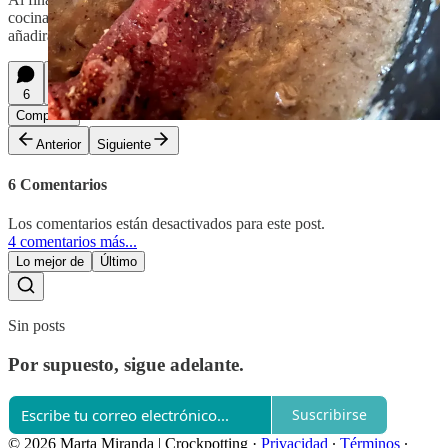
cocinaremos el solomillo en la salsa y este, que estará salpimentado,
añadirá algo de sazón.
6
1
Compartir
Anterior
Siguiente
6 Comentarios
Los comentarios están desactivados para este post.
4 comentarios más...
Lo mejor de
Último
Sin posts
Por supuesto, sigue adelante.
Suscribirse
© 2026 Marta Miranda | Crockpotting
·
Privacidad
∙
Términos
∙