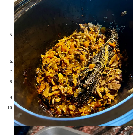
Sin apagar el slow cooker, saca la mitad de las setas cocinadas
y tritúralas con 100 ml de agua en la batidora hasta que quede
un líquido cremoso. Vierte sobre la otra mitad de las setas, que
habrán quedado enteras, y mezcla.
Sigue cocinando en ALTA.
Elimina la piel y la grasa del solomillo. Añade sal y pimienta.
Introduce la sonda del termómetro en el corazón del solomillo
a lo largo.
Ajusta 70ºC en el termómetro. Pon el solomillo sobre la salsa.
Cuando el termómetro avise de que se ha alcanzado la
temperatura, apaga el slow cooker, abre la tapa y deja que se
temple dentro.