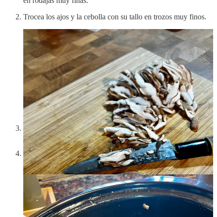
en rodajas muy finas.
Trocea los ajos y la cebolla con su tallo en trozos muy finos.
Pon todo lo picado en el slow cooker, añade 100 ml de aceite
de oliva, 150 ml de vino blanco y un poco de sal
1
.
Cocina durante 4 horas en ALTA o hasta que las setas estén
tiernas.