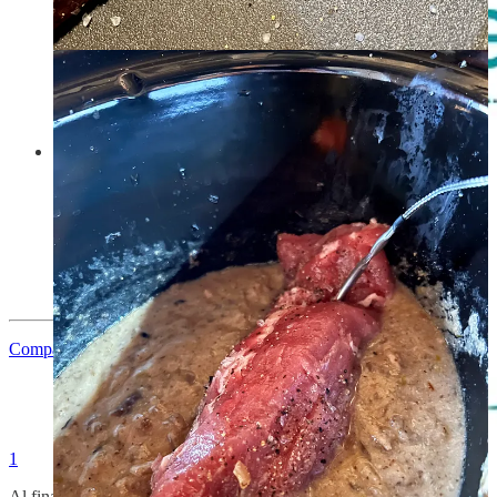
Eliminar la grasa y el tejido que aparece pegado al solomillo
no es complicado. Necesitarás un cuchillo no demasiado
grande y muy afilado para quitarlo. Mete la punta del cuchillo
en uno de los extremos del tejido, dejando un margen de unos
2 cm, y tira hacia el lado más corto. Una vez que haya
quedado un colgajo de grasa o tejido, introduce la punta del
cuchillo en el sentido contrario y deslízalo para seguir
cortando el resto de tejido.
Compartir Crockpotting | La cocina privada
1
Al final rectificaremos el punto de sal. Ten en cuenta que