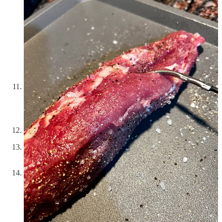
Si el termómetro suena porque ha llegado a la temperatura
fijada, pero al mover el solomillo ves que hay un lado que ha
quedado sin cocinar, con aspecto de crudo, dale la vuelta y
sigue cocinando hasta que vuelva a sonar.
Prueba la salsa y rectifica el punto de sal y pimienta.
Corta el solomillo en rodajas de 1 cm y medio y ponlas sobre
la salsa.
Espolvorea con perejil o cebollino picado y sirve.