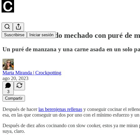
Solomillo de cerdo mechado con puré de 
Suscribirse
Iniciar sesión
Un puré de manzana y una carne asada en un solo paso
Marta Miranda | Crockpotting
ago 20, 2023
3
Compartir
Después de hacer
las berenjenas rellenas
y conseguir cocinar el relle
esa, en las que conseguir un dos por uno con el mínimo esfuerzo y un
Después de diez años cocinando con slow cooker, estos ya me miran po
suya, claro.