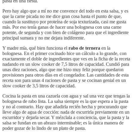
pasta en una fiesta.
Pero hay algo que a mí no me convence del todo en esta salsa, y es
que la carne picada no me dice gran cosa hasta el punto de que,
cuando la sustituyo por proteína de soja texturizada, casi me gusta
más. Por eso tenía ganas de hacer una bolognesa con una carne
potente, de segunda y con bien de colágeno para que el ingrediente
principal sumara y no me dejara indiferente.
Y madre mía, qué bien funciona el
rabo de ternera
en la
bolognesa. En el primer cocinado hice un cálculo a lo grande, con
exactamente el doble de ingredientes que ves en la ficha de la receta
nadando en un slow cooker de 7,5 litros de capacidad. Cundió para
unas diez raciones, algo que me hizo muy feliz porque quedaron
provisiones para otros días en el congelador. Las cantidades de esta
receta son para unas 4 raciones de pasta y se cocinan genial en un
slow cooker de 3,5 litros de capacidad.
Cocina la pasta en una cazuela con agua y sal una vez que tengas la
bolognesa de rabo lista. La salsa siempre es la que espera a la pasta
y no al contrario. Hay que añadirla recién hecha y procurando que
lleve algo de agua de cocción: nada de escurrirla previamente en un
escurridor y dejarla secar. Y mézclala a conciencia, que la pasta y la
salsa se fundan en un abrazo interminable; es la única manera de
poder gozar de lo lindo de un plato de pasta.