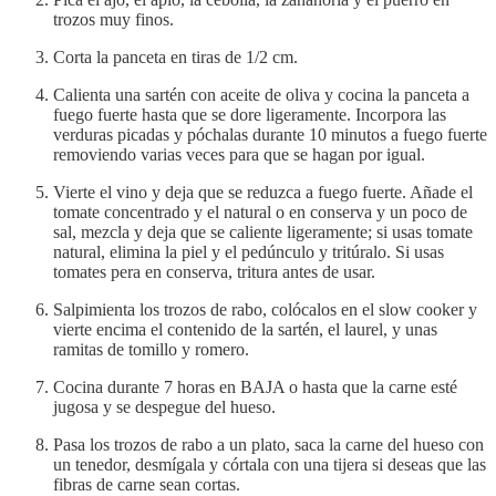
trozos muy finos.
Corta la panceta en tiras de 1/2 cm.
Calienta una sartén con aceite de oliva y cocina la panceta a
fuego fuerte hasta que se dore ligeramente. Incorpora las
verduras picadas y póchalas durante 10 minutos a fuego fuerte
removiendo varias veces para que se hagan por igual.
Vierte el vino y deja que se reduzca a fuego fuerte. Añade el
tomate concentrado y el natural o en conserva y un poco de
sal, mezcla y deja que se caliente ligeramente; si usas tomate
natural, elimina la piel y el pedúnculo y tritúralo. Si usas
tomates pera en conserva, tritura antes de usar.
Salpimienta los trozos de rabo, colócalos en el slow cooker y
vierte encima el contenido de la sartén, el laurel, y unas
ramitas de tomillo y romero.
Cocina durante 7 horas en BAJA o hasta que la carne esté
jugosa y se despegue del hueso.
Pasa los trozos de rabo a un plato, saca la carne del hueso con
un tenedor, desmígala y córtala con una tijera si deseas que las
fibras de carne sean cortas.