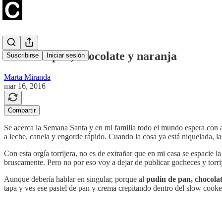
Pudin de pan, chocolate y naranja
Suscribirse
Iniciar sesión
Marta Miranda
mar 16, 2016
Compartir
Se acerca la Semana Santa y en mi familia todo el mundo espera con ansi
a leche, canela y engorde rápido. Cuando la cosa ya está niquelada, l
Con esta orgía torrijera, no es de extrañar que en mi casa se espacie
bruscamente. Pero no por eso voy a dejar de publicar gocheces y torrij
Aunque debería hablar en singular, porque al
pudin de pan, chocola
tapa y ves ese pastel de pan y crema crepitando dentro del slow cook