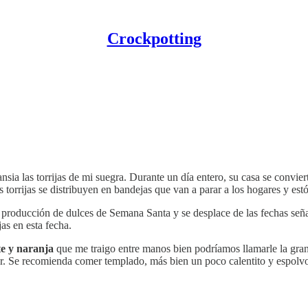
Crockpotting
a las torrijas de mi suegra. Durante un día entero, su casa se convierte 
as torrijas se distribuyen en bandejas que van a parar a los hogares y 
 la producción de dulces de Semana Santa y se desplace de las fechas se
as en esta fecha.
te y naranja
que me traigo entre manos bien podríamos llamarle la gran t
er. Se recomienda comer templado, más bien un poco calentito y espolv