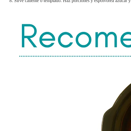
Sirve caliente o templado. Haz porciones y espolvorea azúcar y