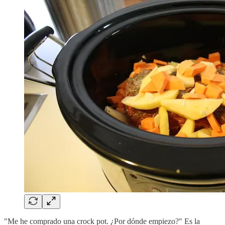
"Me he comprado una crock pot. ¿Por dónde empiezo?" Es la