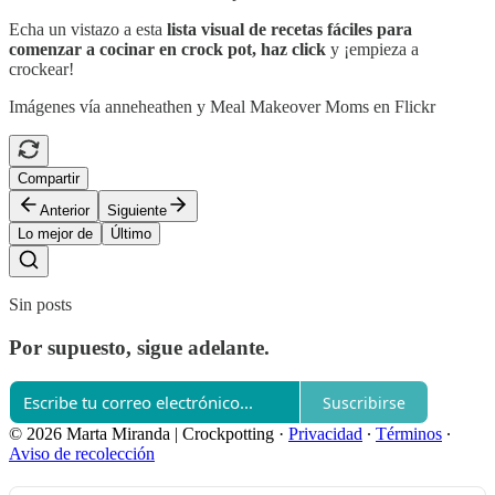
Echa un vistazo a esta
lista visual de recetas fáciles para
comenzar a cocinar en crock pot, haz click
y ¡empieza a
crockear!
Imágenes vía anneheathen y Meal Makeover Moms en Flickr
Compartir
Anterior
Siguiente
Lo mejor de
Último
Sin posts
Por supuesto, sigue adelante.
Suscribirse
© 2026 Marta Miranda | Crockpotting
·
Privacidad
∙
Términos
∙
Aviso de recolección