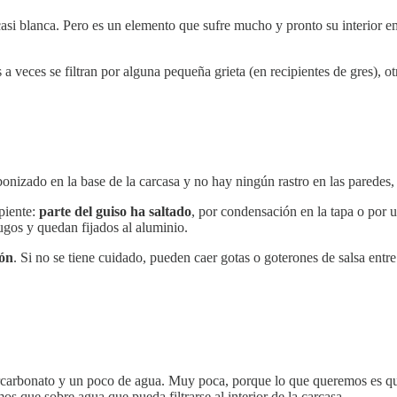
casi blanca. Pero es un elemento que sufre mucho y pronto su interior 
 veces se filtran por alguna pequeña grieta (en recipientes de gres), o
onizado en la base de la carcasa y no hay ningún rastro en las paredes, 
ipiente:
parte del guiso ha saltado
, por condensación en la tapa o por u
jugos y quedan fijados al aluminio.
rón
. Si no se tiene cuidado, pueden caer gotas o goterones de salsa entre
carbonato y un poco de agua. Muy poca, porque lo que queremos es qu
que sobre agua que pueda filtrarse al interior de la carcasa.