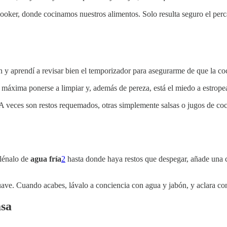
cooker, donde cocinamos nuestros alimentos. Solo resulta seguro el per
y aprendí a revisar bien el temporizador para asegurarme de que la coc
 máxima ponerse a limpiar y, además de pereza, está el miedo a estropear
. A veces son restos requemados, otras simplemente salsas o jugos de co
llénalo de
agua fría
2
hasta donde haya restos que despegar, añade una 
uave. Cuando acabes, lávalo a conciencia con agua y jabón, y aclara c
asa