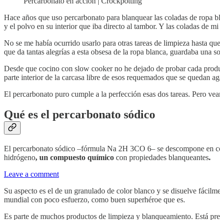
Percarbonato en acción | Crockpotting
Hace años que uso percarbonato para blanquear las coladas de ropa 
y el polvo en su interior que iba directo al tambor. Y las coladas de m
No se me había ocurrido usarlo para otras tareas de limpieza hasta qu
que da tantas alegrías a esta obsesa de la ropa blanca, guardaba una 
Desde que cocino con slow cooker no he dejado de probar cada producto
parte interior de la carcasa libre de esos requemados que se quedan a
El percarbonato puro cumple a la perfección esas dos tareas. Pero ve
Qué es el percarbonato sódico
El percarbonato sódico –fórmula Na 2H 3CO 6– se descompone en co
hidrógeno
, un compuesto químico
con propiedades blanqueantes
.
Leave a comment
Su aspecto es el de un granulado de color blanco y se disuelve fácilm
mundial con poco esfuerzo, como buen superhéroe que es.
Es parte de muchos productos de limpieza y blanqueamiento. Está pr