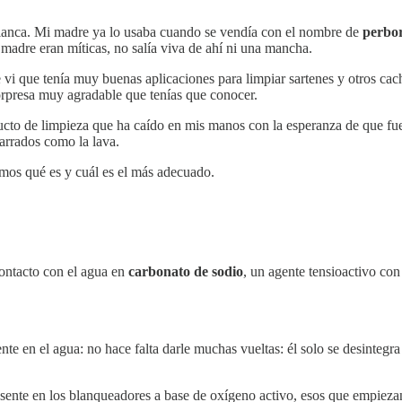
blanca. Mi madre ya lo usaba cuando se vendía con el nombre de
perbo
i madre eran míticas, no salía viva de ahí ni una mancha.
e vi que tenía muy buenas aplicaciones para limpiar sartenes y otros cac
sorpresa muy agradable que tenías que conocer.
 de limpieza que ha caído en mis manos con la esperanza de que fuera el
garrados como la lava.
amos qué es y cuál es el más adecuado.
ntacto con el agua en
carbonato de sodio
, un agente tensioactivo co
ente en el agua: no hace falta darle muchas vueltas: él solo se desinteg
esente en los blanqueadores a base de oxígeno activo, esos que empiez