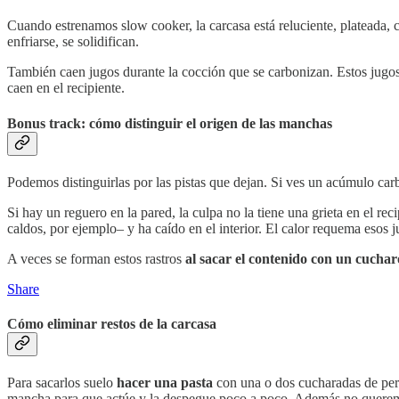
Cuando estrenamos slow cooker, la carcasa está reluciente, plateada, 
enfriarse, se solidifican.
También caen jugos durante la cocción que se carbonizan. Estos jugos a
caen en el recipiente.
Bonus track: cómo distinguir el origen de las manchas
Podemos distinguirlas por las pistas que dejan. Si ves un acúmulo carb
Si hay un reguero en la pared, la culpa no la tiene una grieta en el rec
caldos, por ejemplo– y ha caído en el interior. El calor requema esos 
A veces se forman estos rastros
al sacar el contenido con un cucha
Share
Cómo eliminar restos de la carcasa
Para sacarlos suelo
hacer una pasta
con una o dos cucharadas de per
mancha para que actúe y la despegue poco a poco. Además no queremos 