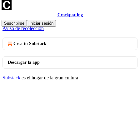
Crockpotting
© 2026 Marta Miranda | Crockpotting
·
Privacidad
∙
Términos
∙
Suscribirse
Iniciar sesión
Aviso de recolección
Crea tu Substack
Descargar la app
Substack
es el hogar de la gran cultura