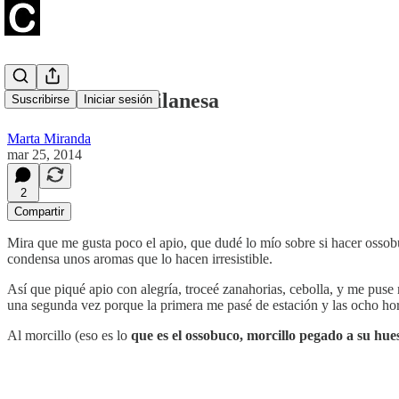
Ossobuco a la milanesa
Suscribirse
Iniciar sesión
Marta Miranda
mar 25, 2014
2
Compartir
Mira que me gusta poco el apio, que dudé lo mío sobre si hacer ossobuc
condensa unos aromas que lo hacen irresistible.
Así que piqué apio con alegría, troceé zanahorias, cebolla, y me puse
una segunda vez porque la primera me pasé de estación y las ocho hor
Al morcillo (eso es lo
que es el ossobuco, morcillo pegado a su hue