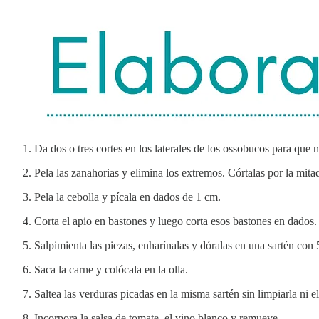
Da dos o tres cortes en los laterales de los ossobucos para que n
Pela las zanahorias y elimina los extremos. Córtalas por la mita
Pela la cebolla y pícala en dados de 1 cm.
Corta el apio en bastones y luego corta esos bastones en dados.
Salpimienta las piezas, enharínalas y dóralas en una sartén con 
Saca la carne y colócala en la olla.
Saltea las verduras picadas en la misma sartén sin limpiarla ni e
Incorpora la salsa de tomate, el vino blanco y remueve.