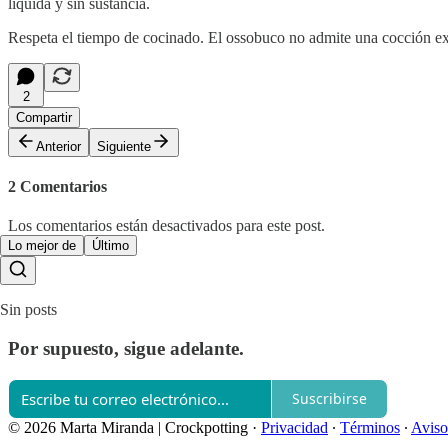
líquida y sin sustancia.
Respeta el tiempo de cocinado. El ossobuco no admite una cocción exc
2
Compartir
Anterior
Siguiente
2 Comentarios
Los comentarios están desactivados para este post.
Lo mejor de
Último
Sin posts
Por supuesto, sigue adelante.
Suscribirse
© 2026 Marta Miranda | Crockpotting
·
Privacidad
∙
Términos
∙
Aviso