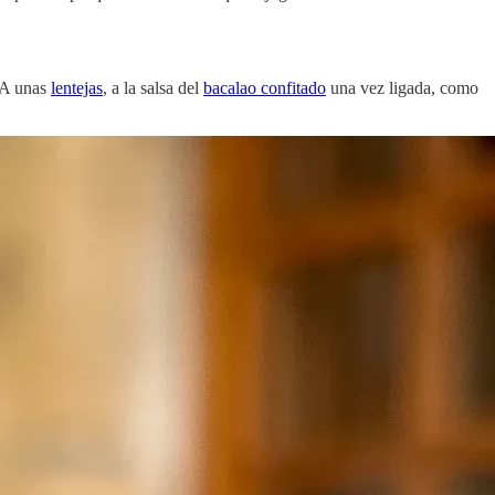
. A unas
lentejas
, a la salsa del
bacalao confitado
una vez ligada, como