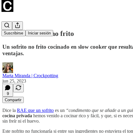
Nofrito. Sofrito no frito
Suscribirse
Iniciar sesión
Un sofrito no frito cocinado en slow cooker que resul
ventajas.
Marta Miranda | Crockpotting
jun 25, 2023
9
Compartir
Dice la
RAE que un sofrito
es un
“condimento que se añade a un guiso
cocina privada
hemos venido a cocinar rico y fácil, y que, si es nece
sin freír ni el huevo.
Este nofrito no funcionaría si entre sus ingredientes no estuviera el 