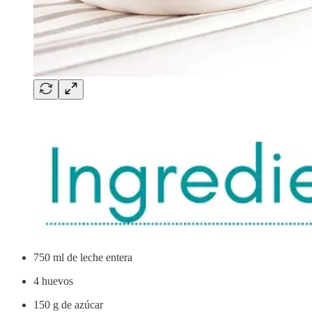
750 ml de leche entera
4 huevos
150 g de azúcar