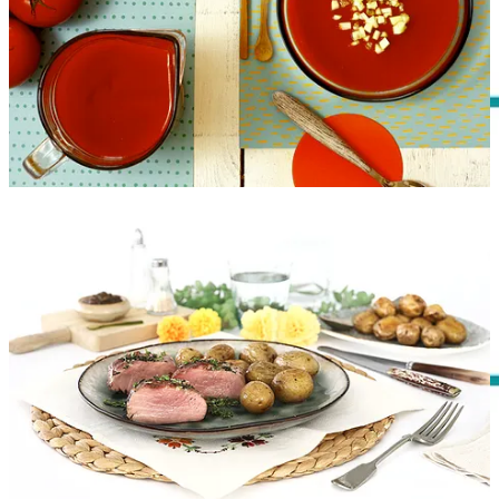
Desayuno de la semana:
bizcocho especiado de calabaza
Lunes
Mediodía:
Verduras asadas
|
Alitas de pollo orientales
| Cerezas
Merienda: Fruta variada
Cena:
Champiñones a la crema
Martes