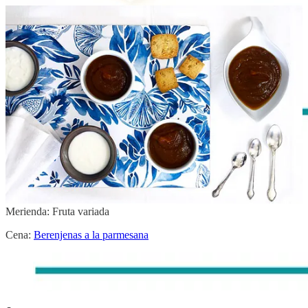
Mediodía:
Gazpacho asado
|
Salmón confitado al eneldo
|
Albaricoques
Merienda: Fruta variada
Cena:
Sopa castellana
Miércoles
Mediodía: Arroz blanco con
salsa al curry
|
Solomillo de cerdo
asado
| Kiwi
Merienda: Fruta variada
Cena:
Berenjenas a la parmesana