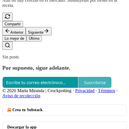
Aún no hay cerezas en el mercado. Sustitúyelas por fresas en la
receta.
Compartir
Anterior
Siguiente
Lo mejor de
Último
Sin posts
Por supuesto, sigue adelante.
Suscribirse
© 2026 Marta Miranda | Crockpotting
·
Privacidad
∙
Términos
∙
Aviso de recolección
Crea tu Substack
Descargar la app