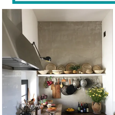
Esta semana me han tenido que desalojar virtualmente de la cocina
que hemos visitado. ¿Imaginas un templo de la cocina? Pues así es
el espacio que repasamos en la newsletter para mecenas. Un
templo
para cocinar, recibir y enseñar
.
Hay
muebles de Ikea
que se revalorizan como si estuvieran
firmados por Le Corbusier. Los famosos más famosos de New York
se han paseado por La Cocina Privada. Hasta
Paris Hilton
ha hecho
su meneito sobrenatural.
Lee un fragmento del menú Plus