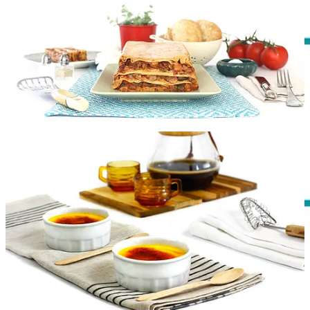
Cena:
Patatas rellenas de salchichas
Martes
Mediodía:
Ensalada de cuscús y tubérculos
|
Alitas de pollo
barbacoa
| Nísperos
Cena:
Puerros confitados
Miércoles
Mediodía:
Lentejas beluga con verduras
|
Lasaña de verduras
|
Albaricoques
Cena:
Batatas asadas