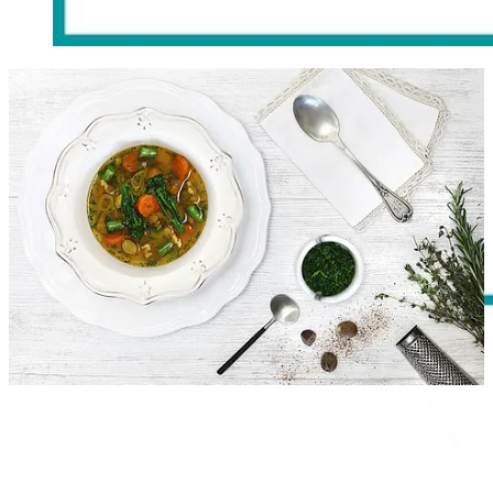
Desayuno de la semana:
carrot cake
Lunes
Mediodía:
Sopa de hortalizas y panceta
|
Conejo en salmorejo
|
Cerezas