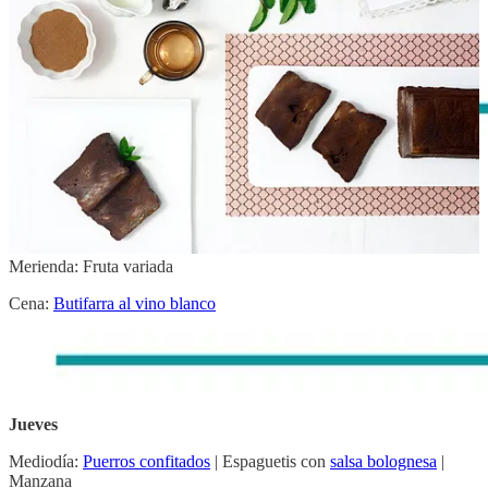
Merienda: Fruta variada
Cena:
Sopa de cebolla
Miércoles
Mediodía:
Crema de calabaza asada y naranja
| Entrecote a la
plancha | Kiwi
Merienda: Fruta variada
Cena:
Butifarra al vino blanco
Jueves
Mediodía:
Puerros confitados
| Espaguetis con
salsa bolognesa
|
Manzana