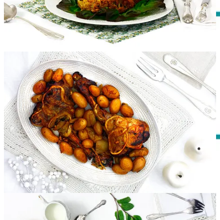
Lunes
Mediodía:
Verduras asadas
|
Carcamusas
| Fresas
Merienda: Fruta variada
Cena:
Ratatouille
Martes
Mediodía:
Lentejas con hortalizas y leche de coco
| Lubina al horno |
Mango