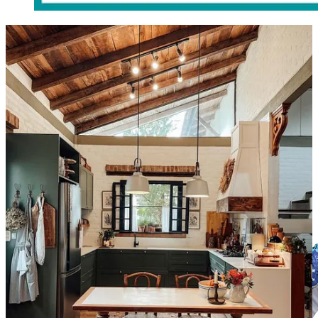
Entramos en una cocina que es el presagio de una casa llena de
detalles. Hablamos sobre el
ASMR
, la sensación de moda.
Conocemos una cuenta dedicada en cuerpo y alma a
las sopas
,
aprendemos a
mirar el cuerpo
con un proyecto de fotografía y nos
relajamos con
la magia de tejer
desde el origen. Y, como siempre,
recetas deliciosas para la toda semana.
Menú Plus