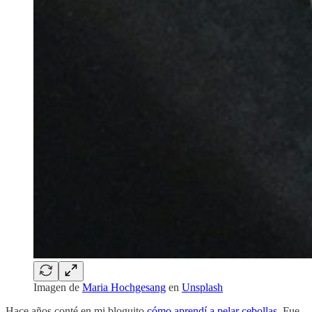
Imagen de
Maria Hochgesang
en
Unsplash
Hace años conté en mi bloguito
cómo aprendí a pelar cebollas
. Fue