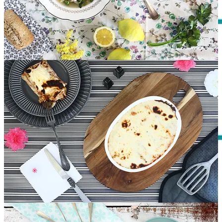
Lunes
Mediodía:
Crema fría de pimientos rojos asados
|
Costillas de cerdo
asadas
| Fresas
Cena: Huevos fritos con patatas
Martes
Mediodía:
Lentejas estofadas
| Filete de ternera empanado | Pera
Cena:
Lomo de orza