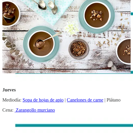
Miércoles
Mediodía: Espaguetis salteados con ajo, guindilla y perejil | Filetes
de lenguado a la plancha | Mango
Cena:
Pechugas de pollo rellenas de lacón
Jueves
Mediodía:
Sopa de hojas de apio
|
Canelones de carne
| Plátano
Cena:
Zarangollo murciano