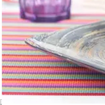
Sábado
Mediodía:
Escalivada
|
Blanqueta de ternera
|
Flan de café
Cena: Sandwich de
coronation chicken
Domingo
Mediodía: Aperitivos variados |
Fabada asturiana
|
Arroz con leche
Cena: Picoteo dominguero
Compartir
Anterior
Siguiente
Lo mejor de
Último