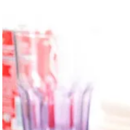
Jueves
Mediodía: Espaguetis con
salsa bolognesa
|
Dorada a la sal
| Albarico
Cena:
Verduras asadas
Viernes
Mediodía:
Clam chowder
|
Carcamusas
| Mango
Cena:
Pechugas de pollo rellenas de lacón