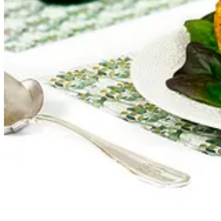
Mediodía:
Coliflor asada al curry
|
Tajine de cordero
| Fresas
Cena:
Champiñones guisados
Martes
Mediodía: Arroz blanco | Lenguado a la plancha | Manzana
Cena:
Salchipapas
Miércoles
Mediodía:
Baba ganoush
con pan plano |
Alitas de pollo barbacoa
| Pl
Cena: Huevos revueltos con cebollino