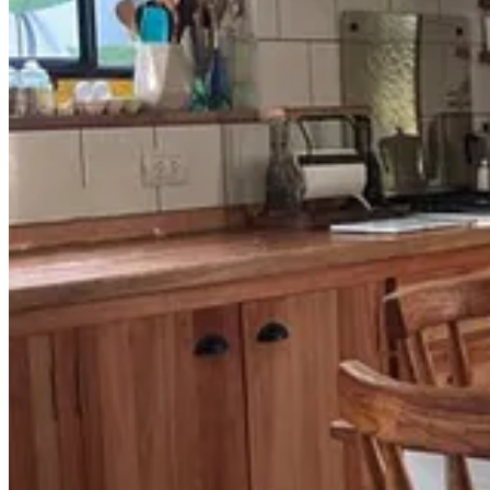
La receta de la semana es una
sepia en su tinta
. Un guiso marinero ne
Receta