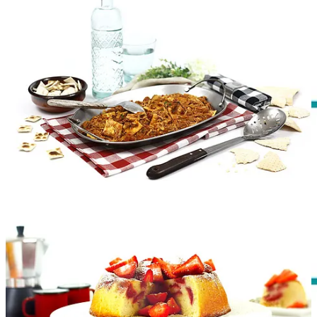
Mediodía: Ensalada de tomate |
Gazpachos galianos
| Naranja
Merienda: Fruta variada
Cena: Tortilla francesa
Martes
Mediodía:
Patatas con guisantes
| Merluza a la plancha | Plátano
Merienda: Fruta variada
Cena:
Batatas asadas
con queso fresco