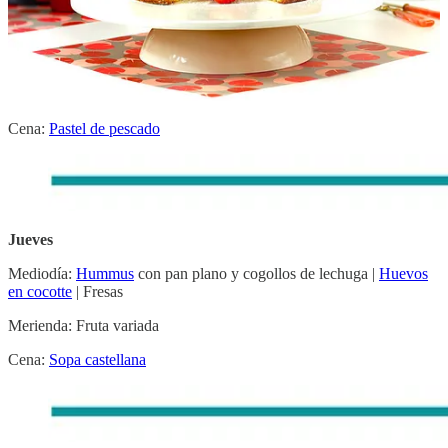
Miércoles
Mediodía: Sopa de fideos con
caldo de gallina
|
Berenjenas
parmesana
| Kiwi
Merienda: Fruta variada
Cena:
Pastel de pescado
Jueves
Mediodía:
Hummus
con pan plano y cogollos de lechuga |
Huevos
en cocotte
| Fresas
Merienda: Fruta variada
Cena:
Sopa castellana