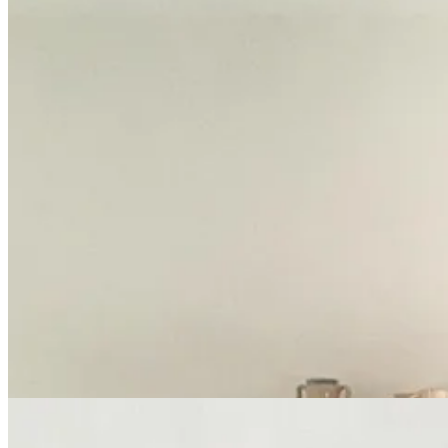
Junto a los fogones, una larga mesa de madera hace las veces de encim
trabajo, práctica pero llena de
bonitez
.
Leave a comment
Cerámica en la parte superior, cacharros de madera, aluminio y cobr