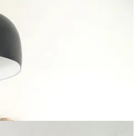
to con un estante de obra, colgadores y un banco. Es una zona de
cada momento, completan un bodegón en permanente cambio.