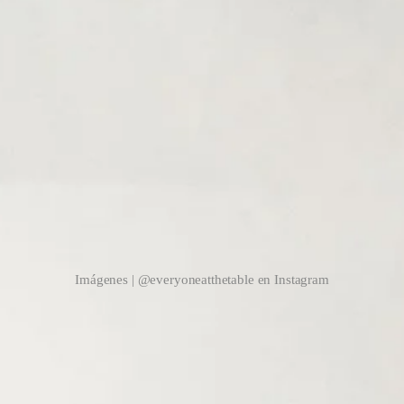
Imágenes | @everyoneatthetable en Instagram
 isla, dos lámparas negras, y en la zona de cocción, una campana indust
espejado y elegante.
nte de mármol y una larguísima estantería corrida llena de cuencos y obj