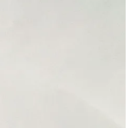
rial y un foco de brazo que sale de la pared. Es un espacio lleno de
etos de loza. Yo es que me presentaría voluntaria a fregarles los