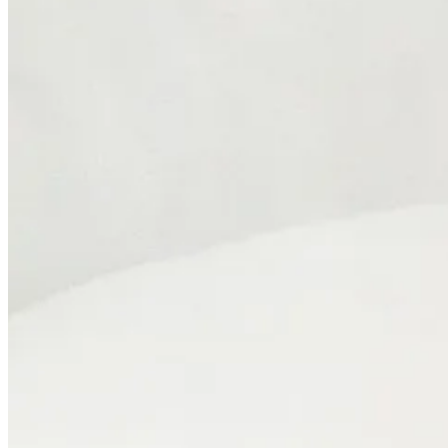
Una chimenea de obra en columna corta y delimita el espacio. Sobre la
utensilios y cacharros, pero han conseguido que el ambiente resulte d
Al otro lado de la isla hay una espectacular zona de trabajo con un fre
cacharros con tal de pasar un día cotilleando y respirando allí.