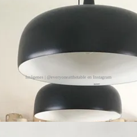
Imágenes | @everyoneatthetable en Instagram
era de trabajo. Al fondo, un frente de cemento pulido precioso, resuel
e en los colgadores. Frutas, verduras y lo que se esté preparando en 