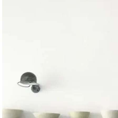
EAT |
Web
|
Instagram
Algunas
exposiciones interesantes
para planificar durante estas sema
Barcelona
Pioneres. Dones i experimentació sonora
Museu de la Música | Hasta 24 septiembre 2023
Información