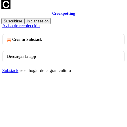
Crockpotting
© 2026 Marta Miranda | Crockpotting
·
Privacidad
∙
Términos
∙
Suscribirse
Iniciar sesión
Aviso de recolección
Crea tu Substack
Descargar la app
Substack
es el hogar de la gran cultura