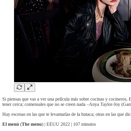
Si piensas que vas a ver una película más sobre cocinas y cocineros, E
tener cerca; comensales que no se creen nada –Anya Taylor-Joy (Gam
Hay escenas en las que te levantarías de la butaca; otras en las que di
El menú
(
The menu
) | EEUU 2022 | 107 minutos