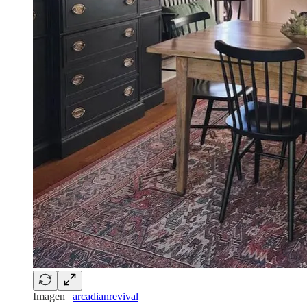
Imagen |
arcadianrevival