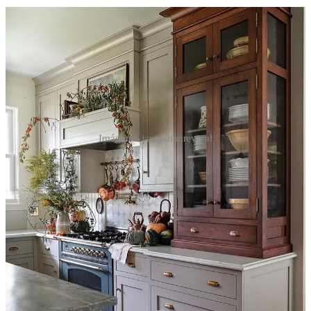
Imágenes | arcadianrevival
En el otro lado, almacenamiento puro y duro y un frigorífico
panelado que juega al escondite. En el centro hay una isla que se
abre al comedor. Este funciona como una cuarta pared: ambiente
cálido, mesa de madera, un banco con cojines, una enorme alfombra
bajo la mesa, una alacena pintada de color oscuro y toneladas de
confort campestre.
Y en la isla, casi escondido detrás de unas patatas… aparece un slow
cooker, ¡claro que sí!
Toda la casa de Bethany
en Instagram