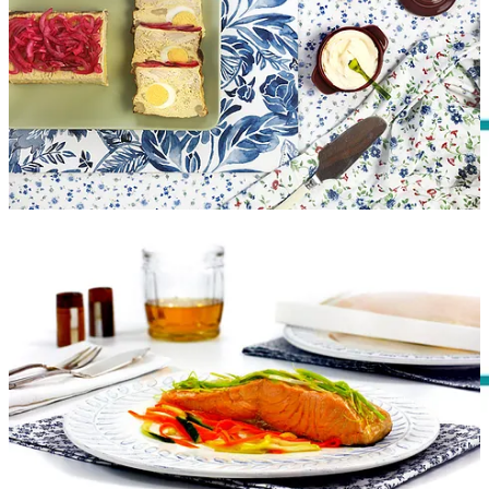
Desayuno de la semana:
Plum cake
Lunes
Mediodía: Arroz blanco con
chutney de plátano
|
Costillas chinas
char siu
| Naranja
Cena: Tortilla de champiñones
Martes