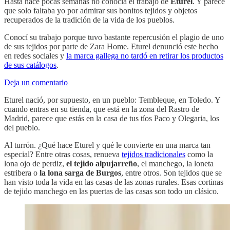
Hasta hace pocas semanas no conocía el trabajo de
Eturel
. Y parece
que solo faltaba yo por admirar sus bonitos tejidos y objetos
recuperados de la tradición de la vida de los pueblos.
Conocí su trabajo porque tuvo bastante repercusión el plagio de uno
de sus tejidos por parte de Zara Home. Eturel denunció este hecho
en redes sociales y
la marca gallega no tardó en retirar los productos
de sus catálogos
.
Deja un comentario
Eturel nació, por supuesto, en un pueblo: Tembleque, en Toledo. Y
cuando entras en su tienda, que está en la zona del Rastro de
Madrid, parece que estás en la casa de tus tíos Paco y Olegaria, los
del pueblo.
Al turrón. ¿Qué hace Eturel y qué le convierte en una marca tan
especial? Entre otras cosas, renueva
tejidos tradicionales
como la
lona ojo de perdiz,
el tejido alpujarreño
, el manchego, la loneta
estribera o
la lona sarga de Burgos
, entre otros. Son tejidos que se
han visto toda la vida en las casas de las zonas rurales. Esas cortinas
de tejido manchego en las puertas de las casas son todo un clásico.