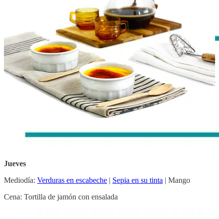
Cena: Espárragos con mayonesa y bonito
Miércoles
Mediodía:
Lentejas beluga con verduras
|
Cebollas rellenas
|
Albaricoques
Cena:
Batatas asadas
Jueves
Mediodía:
Verduras en escabeche
|
Sepia en su tinta
| Mango
Cena: Tortilla de jamón con ensalada