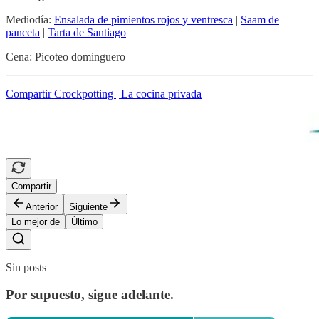
Mediodía:
Ensalada de pimientos rojos y ventresca
|
Saam de
panceta
|
Tarta de Santiago
Cena: Picoteo dominguero
Compartir Crockpotting | La cocina privada
Compartir
Anterior
Siguiente
Lo mejor de
Último
Sin posts
Por supuesto, sigue adelante.