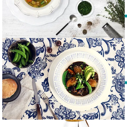
Desayuno de la semana:
carrot cake
Lunes
Mediodía:
Sopa de hortalizas y panceta
|
Berenjenas rellenas de
carne
| Cerezas
Cena:
Patatas rellenas de salchichas
Martes
Mediodía:
Ensalada de cuscús y tubérculos
|
Alitas de pollo
barbacoa
| Nísperos