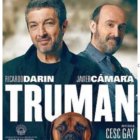
Truman
2015 | Dir. Cesc Gay | Reparto: Ricardo Darín, Javier C
Ver Truman
La novia
2015 | Dir. Paula Ortiz | Reparto: Inma Cuesta, Álex Ga
Ver La novia