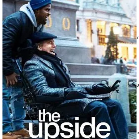
The Upside
2017 | Dir. Neil Burger | Reaprto: Kevin Hart, Bryan Cr
Ver The Upside
El buen patrón
2021 | Dir. Fernando León de Aranoa | Reparto: Javier B
Ver El buen...
Tarde para la ira
2016 | Dir. Raúl Arévalo | Reparto: Antonio de la Torre