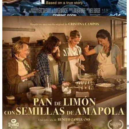
Ver Tarde para la...
Pan de limón con semillas de amapola
2021 | Dir. Benito Zambrano | Reparto: Elia Galera, Eva
Ver Pan de limón...
Arrebato
1979 | Dir. Iván Zulueta | Reparto: Eusebio Poncela, Ce