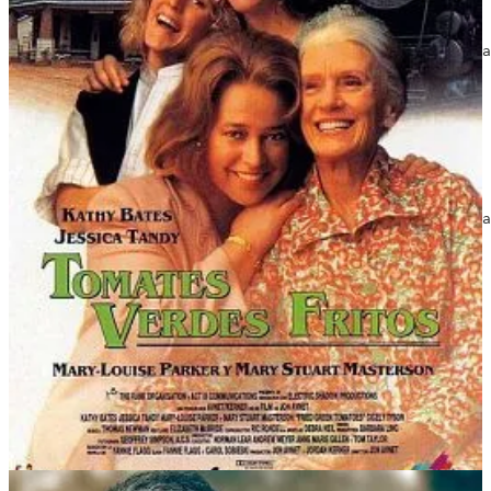
1991 | Dir. Jon Avnet | Reparto: Kathy Bates, Mary Stua
Ver Tomates verdes...
La llamada
2017 | Dir. Javier Calvo, Javier Ambrossi | Reparto: Ma
Ver La llamada...
Campeones
2018 | Dir. Javier Fesser | Reparto: Javier Gutiérrez, 
Ver Campeones