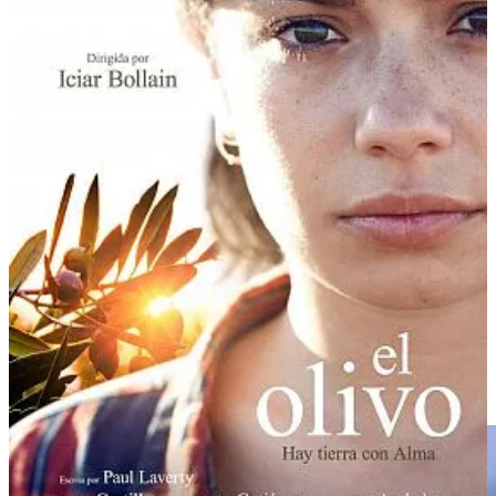
esas personas que dejan la miga y tiran adelante con lo crujiente?
Para todos los amigos de las masas que hacen crack, hay un pan
encamisado que promete sensaciones.
Deja un comentario
Lo hacen en la
panadería Barrihuelo de Elciego (Álava)
y
consiste en formar una barra, forrarla con una lámina de masa y
hacer unos cortes estratégicos para que al cocerse parezca una jaula
de pan. Y como para chulos ellos, también hacen colines
encamisados.
Pan encamisado de Barrihuelo
| Por
J.C Capel en Instagram