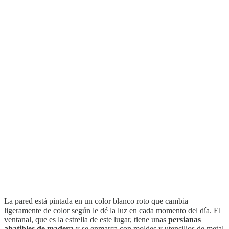
La pared está pintada en un color blanco roto que cambia
ligeramente de color según le dé la luz en cada momento del día. El
ventanal, que es la estrella de este lugar, tiene unas
persianas
abatibles de madera
y se enmarca con moldes y utensilios de metal