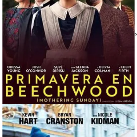
Mortadelo y Filemón contra Jimmy El Cachondo
2014 | Dir. Javier Fesser | Reparto: Karra Elejalde (vo
Ver Mortadelo y Filemón contra...
Alcarràs
2022 | Dir. Carla Simón | Reparto: Jordi Pujol Dolcet,
Ver Alcarràs