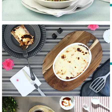
Lunes
Mediodía:
Crema de apionabo y almendra
|
Canelones de carne
|
Uvas
Cena:
Porrusalda de bacalao
Martes
Mediodía:
Sopa de lentejas y acelgas
|
Salmón confitado
|
Mandarinas
Cena:
Salchichas con patatas