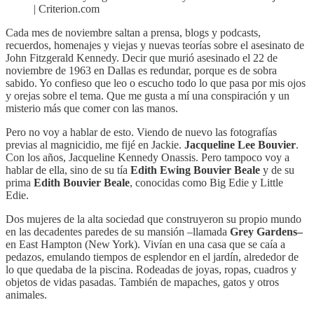
| Criterion.com
Cada mes de noviembre saltan a prensa, blogs y podcasts,
recuerdos, homenajes y viejas y nuevas teorías sobre el asesinato de
John Fitzgerald Kennedy. Decir que murió asesinado el 22 de
noviembre de 1963 en Dallas es redundar, porque es de sobra
sabido. Yo confieso que leo o escucho todo lo que pasa por mis ojos
y orejas sobre el tema. Que me gusta a mí una conspiración y un
misterio más que comer con las manos.
Pero no voy a hablar de esto. Viendo de nuevo las fotografías
previas al magnicidio, me fijé en Jackie.
Jacqueline Lee Bouvier
.
Con los años, Jacqueline Kennedy Onassis. Pero tampoco voy a
hablar de ella, sino de su tía
Edith Ewing Bouvier Beale
y de su
prima
Edith Bouvier Beale
, conocidas como Big Edie y Little
Edie.
Dos mujeres de la alta sociedad que construyeron su propio mundo
en las decadentes paredes de su mansión –llamada
Grey Gardens–
en East Hampton (New York). Vivían en una casa que se caía a
pedazos, emulando tiempos de esplendor en el jardín, alrededor de
lo que quedaba de la piscina. Rodeadas de joyas, ropas, cuadros y
objetos de vidas pasadas. También de mapaches, gatos y otros
animales.