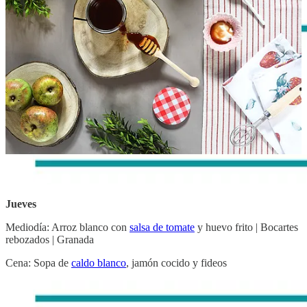
Miércoles
Mediodía:
Patatas a la crema
|
Pollo con orejones ciruelas y dátiles
|
Manzana
Cena:
Batatas asadas
Jueves
Mediodía: Arroz blanco con
salsa de tomate
y huevo frito | Bocartes
rebozados | Granada
Cena: Sopa de
caldo blanco
, jamón cocido y fideos