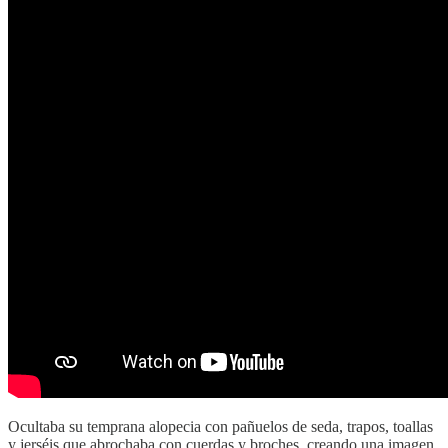
Ocultaba su temprana alopecia con pañuelos de seda, trapos, toallas
y jerséis que abrochaba con cuerdas y broches, creando una imagen