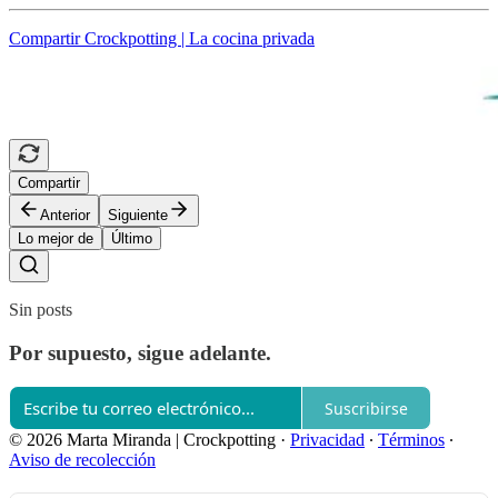
Compartir Crockpotting | La cocina privada
Compartir
Anterior
Siguiente
Lo mejor de
Último
Sin posts
Por supuesto, sigue adelante.
Suscribirse
© 2026 Marta Miranda | Crockpotting
·
Privacidad
∙
Términos
∙
Aviso de recolección