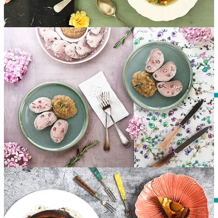
Lunes
Mediodía:
Sopa de pollo, berzas y bulgur
|
Carcamusas
| Mandarinas
Cena:
Champiñones a la crema
Martes
Mediodía: Arroz blanco con
pisto
| Rape a la plancha | Fresas
Cena: Lomo adobado a la plancha con
patatas gajo