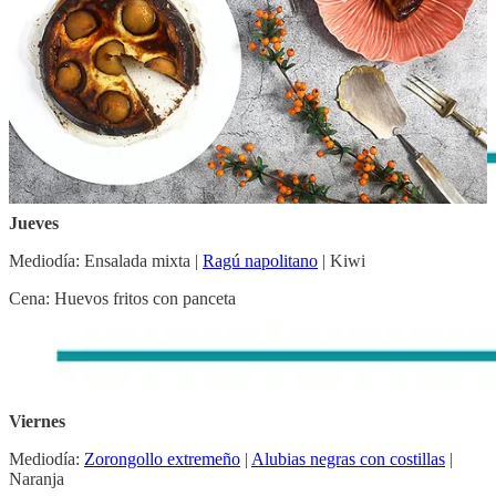
Miércoles
Mediodía:
Puchero de hinojos
|
Conejo en salmorejo
| Manzana
Cena:
Zarangollo murciano
Jueves
Mediodía: Ensalada mixta |
Ragú napolitano
| Kiwi
Cena: Huevos fritos con panceta
Viernes
Mediodía:
Zorongollo extremeño
|
Alubias negras con costillas
|
Naranja