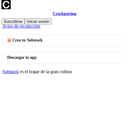
Crockpotting
© 2026 Marta Miranda | Crockpotting
·
Privacidad
∙
Términos
∙
Suscribirse
Iniciar sesión
Aviso de recolección
Crea tu Substack
Descargar la app
Substack
es el hogar de la gran cultura