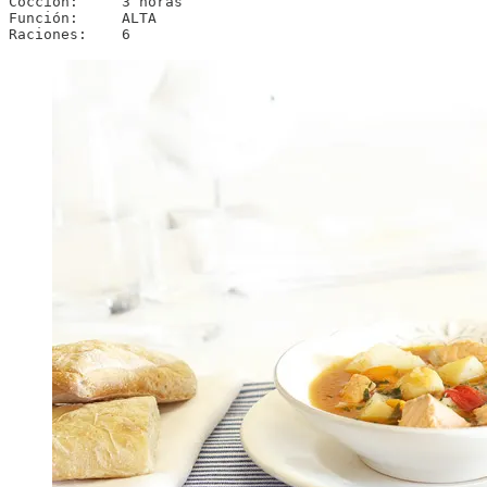
Cocción:     3 horas

Función:     ALTA

Raciones:    6