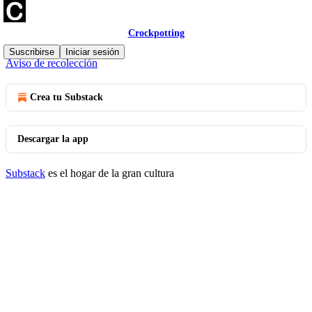
Crockpotting
© 2026 Marta Miranda | Crockpotting
·
Privacidad
∙
Términos
∙
Suscribirse
Iniciar sesión
Aviso de recolección
Crea tu Substack
Descargar la app
Substack
es el hogar de la gran cultura