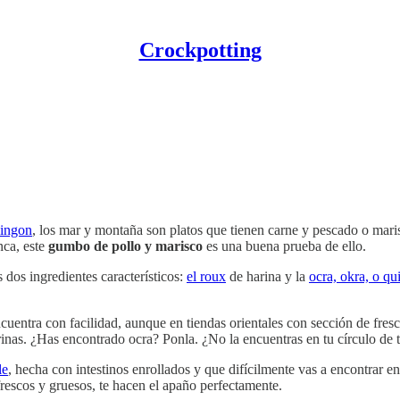
Crockpotting
lingon
, los mar y montaña son platos que tienen carne y pescado o mar
nca, este
gumbo de pollo y marisco
es una buena prueba de ello.
dos ingredientes característicos:
el roux
de harina y la
ocra, okra, o 
uentra con facilidad, aunque en tiendas orientales con sección de fresc
grinas. ¿Has encontrado ocra? Ponla. ¿No la encuentras en tu círculo de
le
, hecha con intestinos enrollados y que difícilmente vas a encontrar 
frescos y gruesos, te hacen el apaño perfectamente.