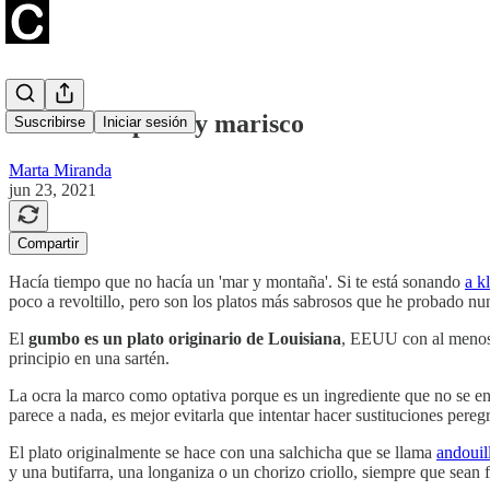
Gumbo de pollo y marisco
Suscribirse
Iniciar sesión
Marta Miranda
jun 23, 2021
Compartir
Hacía tiempo que no hacía un 'mar y montaña'. Si te está sonando
a k
poco a revoltillo, pero son los platos más sabrosos que he probado nu
El
gumbo es un plato originario de Louisiana
, EEUU con al menos 
principio en una sartén.
La ocra la marco como optativa porque es un ingrediente que no se enc
parece a nada, es mejor evitarla que intentar hacer sustituciones pere
El plato originalmente se hace con una salchicha que se llama
andouil
y una butifarra, una longaniza o un chorizo criollo, siempre que sean 