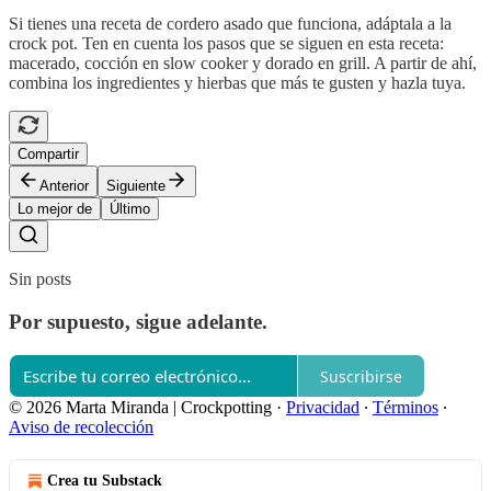
Si tienes una receta de cordero asado que funciona, adáptala a la
crock pot. Ten en cuenta los pasos que se siguen en esta receta:
macerado, cocción en slow cooker y dorado en grill. A partir de ahí,
combina los ingredientes y hierbas que más te gusten y hazla tuya.
Compartir
Anterior
Siguiente
Lo mejor de
Último
Sin posts
Por supuesto, sigue adelante.
Suscribirse
© 2026 Marta Miranda | Crockpotting
·
Privacidad
∙
Términos
∙
Aviso de recolección
Crea tu Substack