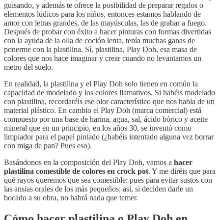
guisando, y además te ofrece la posibilidad de preparar regalos o
elementos lúdicos para los niños, entonces estamos hablando de
amor con letras grandes, de las mayúsculas, las de grabar a fuego.
Después de probar con éxito a hacer pinturas con formas divertidas
con la ayuda de la olla de coción lenta, tenía muchas ganas de
ponerme con la plastilina. Sí, plastilina, Play Doh, esa masa de
colores que nos hace imaginar y crear cuando no levantamos un
metro del suelo.
En realidad, la plastilina y el Play Doh solo tienen en común la
capacidad de modelado y los colores llamativos. Si habéis modelado
con plastilina, recordaréis ese olor característico que nos habla de un
material plástico. En cambio el Play Doh (marca comercial) está
compuesto por una base de harina, agua, sal, ácido bórico y aceite
mineral que en un principio, en los años 30, se inventó como
limpiador para el papel pintado (¿habéis intentado alguna vez borrar
con miga de pan? Pues eso).
Basándonos en la composición del Play Doh, vamos a
hacer
plastilina comestible de colores en crock pot
. Y me diréis que para
qué rayos queremos que sea comestible: pues para evitar sustos con
las ansias orales de los más pequeños; así, si deciden darle un
bocado a su obra, no habrá nada que temer.
Cómo hacer plastilina o Play Doh en