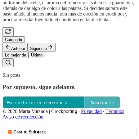
uniforme del aceite, el aroma del romero y la sal en esta guarnición,
además de dar algo de color a las patatas. Si decides saltarte este
paso, añade al menos media hora más de cocción en crock pot y
procura mezclar bien todo el condumio en la olla lenta.
Compartir
Anterior
Siguiente
Lo mejor de
Último
Sin posts
Por supuesto, sigue adelante.
Suscribirse
© 2026 Marta Miranda | Crockpotting
·
Privacidad
∙
Términos
∙
Aviso de recolección
Crea tu Substack