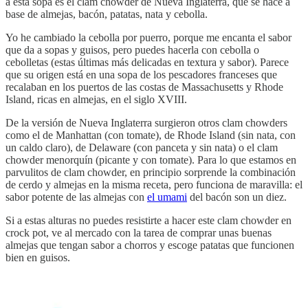
a esta sopa es el clam chowder de Nueva Inglaterra, que se hace a
base de almejas, bacón, patatas, nata y cebolla.
Yo he cambiado la cebolla por puerro, porque me encanta el sabor
que da a sopas y guisos, pero puedes hacerla con cebolla o
cebolletas (estas últimas más delicadas en textura y sabor). Parece
que su origen está en una sopa de los pescadores franceses que
recalaban en los puertos de las costas de Massachusetts y Rhode
Island, ricas en almejas, en el siglo XVIII.
De la versión de Nueva Inglaterra surgieron otros clam chowders
como el de Manhattan (con tomate), de Rhode Island (sin nata, con
un caldo claro), de Delaware (con panceta y sin nata) o el clam
chowder menorquín (picante y con tomate). Para lo que estamos en
parvulitos de clam chowder, en principio sorprende la combinación
de cerdo y almejas en la misma receta, pero funciona de maravilla: el
sabor potente de las almejas con
el umami
del bacón son un diez.
Si a estas alturas no puedes resistirte a hacer este clam chowder en
crock pot, ve al mercado con la tarea de comprar unas buenas
almejas que tengan sabor a chorros y escoge patatas que funcionen
bien en guisos.