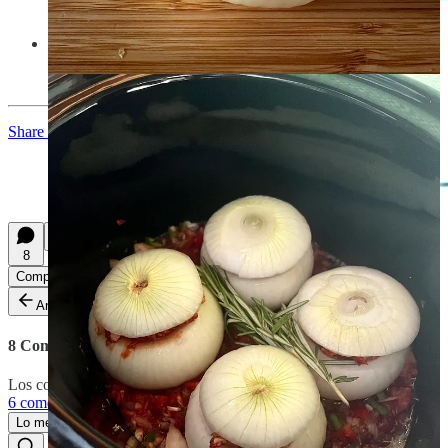
Coloca las hierbas sobre la salsa, sin mezclar, para que luego
sea más fácil retirarlas cuando las cebollas estén hechas. No
queremos que queden en el plato, solo necesitamos su aroma.
Share Crockpotting | La cocina privada
8
Compartir
Anterior
Siguiente
8 Comentarios
Los comentarios están desactivados para este post.
6 comentarios más...
Lo mejor de
Último