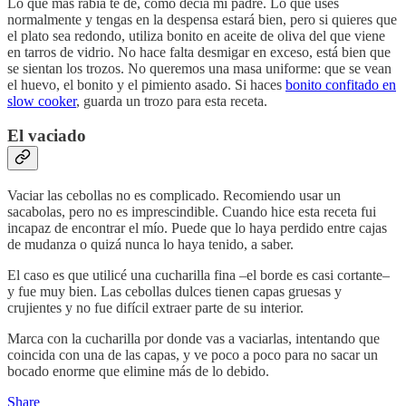
Lo que más rabia te dé, como decía mi padre. Lo que uses
normalmente y tengas en la despensa estará bien, pero si quieres que
el plato sea redondo, utiliza bonito en aceite de oliva del que viene
en tarros de vidrio. No hace falta desmigar en exceso, está bien que
se sientan los trozos. No queremos una masa uniforme: que se vean
el huevo, el bonito y el pimiento asado. Si haces
bonito confitado en
slow cooker
, guarda un trozo para esta receta.
El vaciado
Vaciar las cebollas no es complicado. Recomiendo usar un
sacabolas, pero no es imprescindible. Cuando hice esta receta fui
incapaz de encontrar el mío. Puede que lo haya perdido entre cajas
de mudanza o quizá nunca lo haya tenido, a saber.
El caso es que utilicé una cucharilla fina –el borde es casi cortante–
y fue muy bien. Las cebollas dulces tienen capas gruesas y
crujientes y no fue difícil extraer parte de su interior.
Marca con la cucharilla por donde vas a vaciarlas, intentando que
coincida con una de las capas, y ve poco a poco para no sacar un
bocado enorme que elimine más de lo debido.
Share