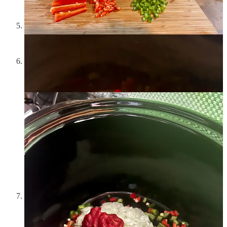
Coloca todas las hortalizas picadas en el slow cooker, añade
170 g de tomate concentrado (1 lata), sal al gusto, 4
cucharadas de aceite de la conserva y mezcla.
Pica los huevos cocidos y los pimientos asados. Desmenuza el
bonito y mezcla todo con 85 g de tomate concentrado. Añade
sal y pimienta negra. Mezcla hasta que quede homogéneo.
Rellena las cebollas con la mezcla, ponlas en el slow cooker
encima de la cama de verdura, pon unas ramas de tomillo y
romero, y coloca las tapas sobre cada cebolla.