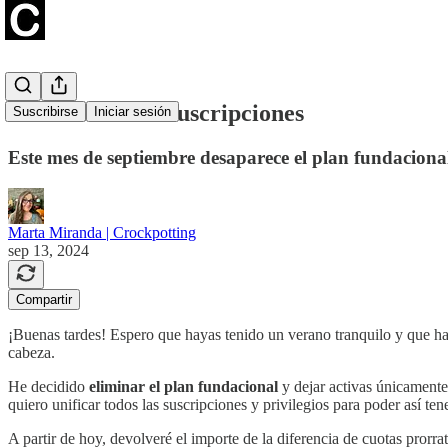
Cambios en las suscripciones
Suscribirse
Iniciar sesión
Este mes de septiembre desaparece el plan fundacional 
Marta Miranda | Crockpotting
sep 13, 2024
Compartir
¡Buenas tardes! Espero que hayas tenido un verano tranquilo y que h
cabeza.
He decidido
eliminar el plan fundacional
y dejar activas únicamente
quiero unificar todos las suscripciones y privilegios para poder así ten
A partir de hoy, devolveré el importe de la diferencia de cuotas prorr