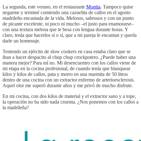
La segunda, este verano, en el restaurante
Montia
. Tampoco quise
negarme y terminé comiendo una cazuelita de callos en el agosto
madrileño encantada de la vida. Melosos, sabrosos y con un punto
de picante excelente, ni poco ni mucho –el justo para enamorarse–
con una textura melosa que te besa con lengua durante horas. Y
claro, tenía que hacerlos sí o sí, que a mi pareja le encantan y quería
darle un homenaje.
Teniendo un ejército de slow cookers en casa estaba claro que se
iban a hacer despacito al chup chup crockpotero. ¿Puede haber una
manera mejor? Para mí no. Mi desencuentro con los callos viene de
mi etapa en la cocina profesional, de cuando tenía que blanquear
kilos y kilos de callos, pata y morro en una marmita de 50 litros
dentro de una cocina con un extractor enfermo de arterioesclerosis.
Aquel olor me superó durante años y me privó de mucho disfrute.
En mi cocina, con dos kilos de material y el extractor sano y a tope,
la operación no ha sido nada cruenta. ¿Nos ponemos con los callos a
la madrileña?