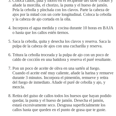
Coloca callos, pata y morro en el recipiente del slow cooker y
añade la morcilla, el chorizo, la punta y el hueso de jamón.
Pela la cebolla y pínchala con los clavos. Parte la cabeza de
ajos por la mitad con un corte longitudinal. Coloca la cebolla
y la cabeza de ajo cortada en la olla.
Incorpora el agua medida y cocina durante 10 horas en BAJA
o hasta que los callos estén tiernos.
Saca la cebolla, quita y desecha los clavos y reserva. Saca la
pulpa de la cabeza de ajos con una cucharilla y reserva.
Tritura la cebolla troceada y la pulpa de ajo con un poco de
caldo de cocción en una batidora y reserva el puré resultante.
Pon un poco de aceite de oliva en una sartén al fuego.
Cuando el aceite esté muy caliente, añade la harina y remueve
durante 3 minutos. Incorpora el pimentón, remueve y retira
del fuego de inmediato. Añade el puré de cebolla y ajo, y
mezcla.
Retira del guiso de callos todos los huesos que hayan podido
quedar, la punta y el hueso de jamón. Desecha el jamón,
estará excesivamente seco. Desgrasa superficialmente los
callos hasta que queden en el punto de grasa que te guste.