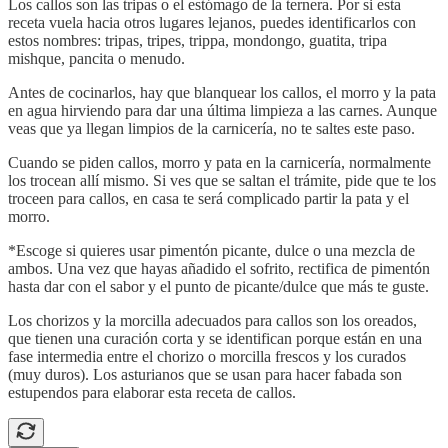
Los callos son las tripas o el estómago de la ternera. Por si esta
receta vuela hacia otros lugares lejanos, puedes identificarlos con
estos nombres: tripas, tripes, trippa, mondongo, guatita, tripa
mishque, pancita o menudo.
Antes de cocinarlos, hay que blanquear los callos, el morro y la pata
en agua hirviendo para dar una última limpieza a las carnes. Aunque
veas que ya llegan limpios de la carnicería, no te saltes este paso.
Cuando se piden callos, morro y pata en la carnicería, normalmente
los trocean allí mismo. Si ves que se saltan el trámite, pide que te los
troceen para callos, en casa te será complicado partir la pata y el
morro.
*Escoge si quieres usar pimentón picante, dulce o una mezcla de
ambos. Una vez que hayas añadido el sofrito, rectifica de pimentón
hasta dar con el sabor y el punto de picante/dulce que más te guste.
Los chorizos y la morcilla adecuados para callos son los oreados,
que tienen una curación corta y se identifican porque están en una
fase intermedia entre el chorizo o morcilla frescos y los curados
(muy duros). Los asturianos que se usan para hacer fabada son
estupendos para elaborar esta receta de callos.