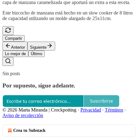
capa de manzana caramelizada que aportará un extra a esta receta.
Este bizcocho de manzana está hecho en un slow cooker de 8 litros
de capacidad utilizando un molde alargado de 25x11cm.
Compartir
Anterior
Siguiente
Lo mejor de
Último
Sin posts
Por supuesto, sigue adelante.
Suscribirse
© 2026 Marta Miranda | Crockpotting
·
Privacidad
∙
Términos
∙
Aviso de recolección
Crea tu Substack