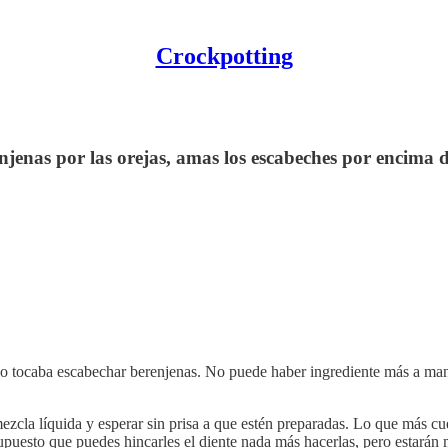
Crockpotting
jenas por las orejas, amas los escabeches por encima de
ño tocaba escabechar berenjenas. No puede haber ingrediente más a man
 mezcla líquida y esperar sin prisa a que estén preparadas. Lo que más c
supuesto que puedes hincarles el diente nada más hacerlas, pero estarán 