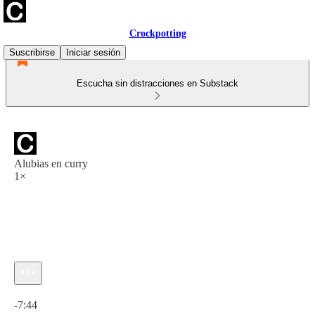
Crockpotting
Suscribirse
Iniciar sesión
Escucha sin distracciones en Substack
Alubias en curry
1×
Hora actual: 0:00 / Tiempo total: -7:44
-7:44